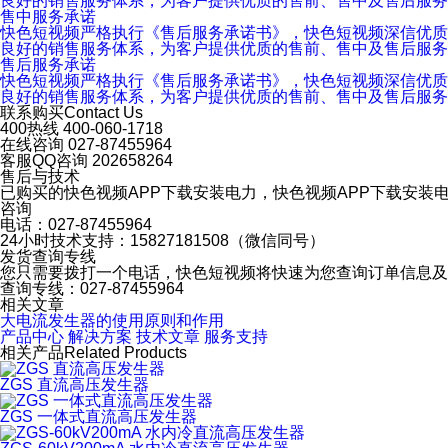
良好的销售服务体系，为客户提供优质的售前、售中及售后服务
售中服务承诺
快色短视频严格执行《售后服务承诺书》，快色短视频深信优质、系统
良好的销售服务体系，为客户提供优质的售前、售中及售后服务
售后服务承诺
快色短视频严格执行《售后服务承诺书》，快色短视频深信优质、系
良好的销售服务体系，为客户提供优质的售前、售中及售后服务
联系购买
Contact Us
400热线
400-060-1718
在线咨询
027-87455964
客服QQ咨询
202658264
售后与技术
已购买的快色视频APP下载安装电力，快色视频APP下载安装
咨询
电话：027-87455964
24小时技术支持：15827181508（微信同号）
发货查询专线
您只需要拨打一个电话，快色短视频将快速为您查询订单信息及产
查询专线：027-87455964
相关文章
大电流发生器的使用原则和作用
产品中心
解决方案
技术文章
服务支持
相关产品
Related Products
ZGS 直流高压发生器
ZGS 一体式直流高压发生器