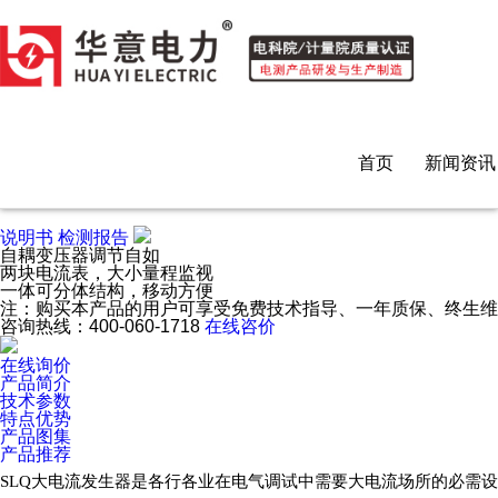
快色短视频,快色视频下载,成人短视频快色视频,快色视频APP
您当前的位置
首页
高压试验设备
SLQ 大电流发生器
首页
新闻资讯
说明书
检测报告
自耦变压器调节自如
两块电流表，大小量程监视
一体可分体结构，移动方便
注：购买本产品的用户可享受免费技术指导、一年质保、终生
咨询热线：
400-060-1718
在线咨价
在线询价
产品简介
技术参数
特点优势
产品图集
产品推荐
SLQ大电流发生器是各行各业在电气调试中需要大电流场所的必需设备，应