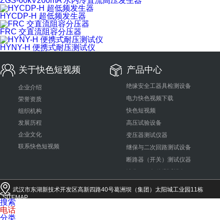
ZGS-60kV200mA 水内冷直流高压发生器
HYCDP-H 超低频发生器
FRC 交直流阻容分压器
HYNY-H 便携式耐压测试仪
关于快色短视频
产品中心
绝缘安全工器具检测设备
企业介绍
电力快色视频下载
荣誉资质
快色短视频
组织机构
发展历程
高压试验设备
企业文化
变压器测试仪器
联系快色短视频
继保与二次回路测试设备
断路器（开关）测试仪器
油化/SF6气体测试设备
电缆/避雷器测试仪器
武汉市东湖新技术开发区高新四路40号葛洲坝（集团）太阳城工业园11栋
接地/绝缘系列
SITEMAP
搜索
互感器检测/计量仪器
电话
分类