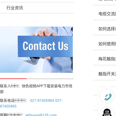
行业资讯
电缆交流
如何选择
如何使用
梅花触指
触指开关
联系人：快色视频APP下载安装电力市场
触指开关
部
联系电话：
027-87455964 027-
如何保养
87455965
邮箱：
whhuayi@126.com