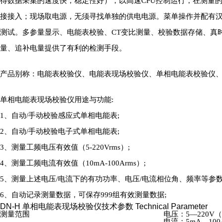
得数据采集的速度快，稳定性好），以高速CPU控制运行，在
接接入；现场取电源，无须寻找单独的供电电源。菜单操作并配有汉字
测试。多参量显示、电能表校验、CT变比测量、校验数
量、追补电量提供了有利的检测手段。
产品别称：电能表校验仪、电能表现场校验仪、单相电能表校验仪
单相电能表现场校验仪用途与功能:
1、自动/手动校验感应式单相电能表;
2、自动/手动校验电子式单相电能表;
3、测量工频电压有效值（5-220Vrms）;
4、测量工频电流有效值（10mA-100Arms）;
5、测量上述电压/电流下的有功功率、电压/电流相位角、频率等参数
6、自动记录测量数据，可保存999组有效测量数据;
DN-H 单相电能表现场校验仪技术参数
Technical Parameter
测量范围
电压：5—220V（r
电流：5mA—100