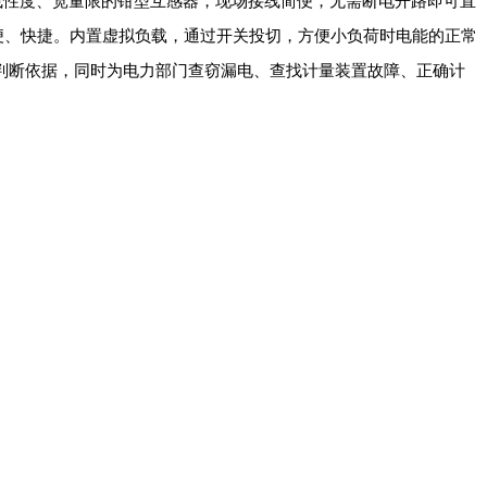
性度、宽量限的钳型互感器，现场接线简便，无需断电开路即可直
、快捷。内置虚拟负载，通过开关投切，方便小负荷时电能的正常
利的判断依据，同时为电力部门查窃漏电、查找计量装置故障、正确计