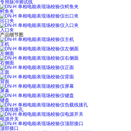
专用脉冲测试线
鳄鱼夹
出口夹
入口夹
产品细节图
主机
左侧面
右侧面
正面
背面
屏幕
键盘
负载线接孔
电源开关
顶部接口