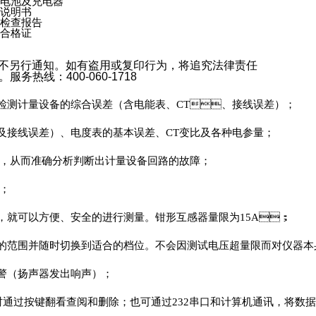
电池及充电器
说明书
检查报告
合格证
，恕不另行通知。如有盗用或复印行为，将追究法律责任
。服务热线：
400-060-1718
负荷检测计量设备的综合误差（含电能表、CT、接线误差）；
线误差）、电度表的基本误差、CT变比及各种电参量；
电参量，从而准确分析判断出计量设备回路的故障；
；
路，就可以方便、安全的进行测量。钳形互感器量限为15A；
的范围并随时切换到适合的档位。不会因测试电压超量限而对仪器本身有
扬声器发出响声）；
时通过按键翻看查阅和删除；也可通过232串口和计算机通讯，将数