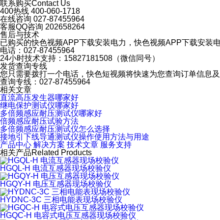
联系购买
Contact Us
400热线
400-060-1718
在线咨询
027-87455964
客服QQ咨询
202658264
售后与技术
已购买的快色视频APP下载安装电力，快色视频APP下载安装
电话：027-87455964
24小时技术支持：15827181508（微信同号）
发货查询专线
您只需要拨打一个电话，快色短视频将快速为您查询订单信息及产
查询专线：027-87455964
相关文章
直流高压发生器哪家好
继电保护测试仪哪家好
多倍频感应耐压测试仪哪家好
倍频感应耐压试验方法
多倍频感应耐压测试仪怎么选择
接地引下线导通测试仪操作使用方法与用途
产品中心
解决方案
技术文章
服务支持
相关产品
Related Products
HGQL-H 电流互感器现场校验仪
HGQY-H 电压互感器现场校验仪
HYDNC-3C 三相电能表现场校验仪
HGQC-H 电容式电压互感器现场校验仪