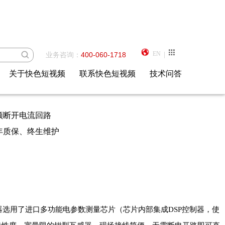
EN
业务咨询：
400-060-1718
|
、故障分析高精度测量仪器。为电力部门查窃漏电、查找计量
关于快色短视频
联系快色短视频
技术问答
。
无须断开电流回路
质保、终生维护
该仪器选用了进口多功能电参数测量芯片（芯片内部集成DSP控制器，使