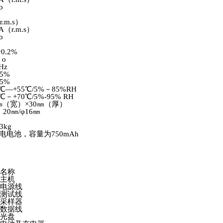
o
r.m.s）
A（r.m.s）
o
于0.2%
 o
Hz
5%
.5%
0℃—+55℃/5%－85%RH
25℃－+70℃/5%-95% RH
0㎜（宽）×30㎜（厚）
：20㎜/φ16㎜
3kg
电池，容量为750mAh
名称
主机
电源线
测试线
采样器
数据线
光盘