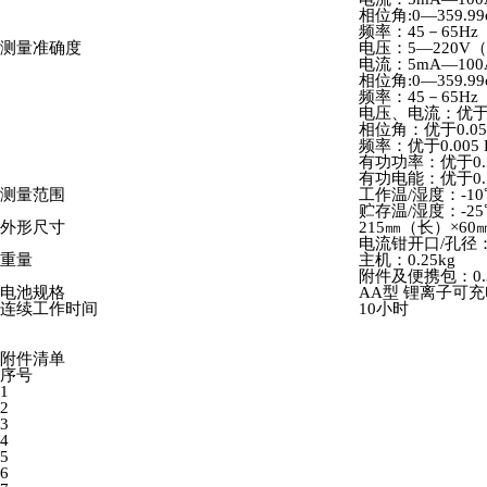
相位角:0—359.99
频率：45－65Hz
测量准确度
电压：5—220V（
电流：5mA—100
相位角:0—359.99
频率：45－65Hz
电压、电流：优
相位角：优于0.05
频率：优于0.005 
有功功率：优于0.
有功电能：优于0
测量范围
工作温/湿度：-1
贮存温/湿度：-
外形尺寸
215㎜（长）×6
电流钳开口/孔径
重量
主机：0.25kg
附件及便携包：0.
电池规格
AA型 锂离子可充电
连续工作时间
10小时
附件清单
序号
1
2
3
4
5
6