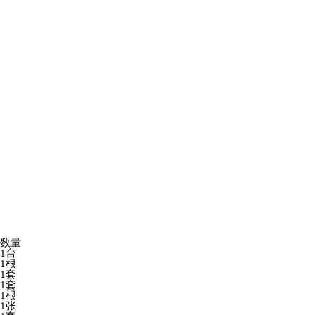
数量
1台
1根
1套
1套
1根
1张