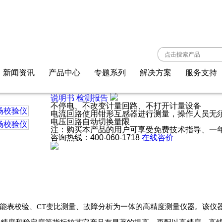
下载安装
DN-H 单相电能表现场校验仪
DN-H 单相电能表现场校验仪
适用于各类电参量测量、电能表校验、CT变比测量
新闻资讯
产品中心
专题系列
解决方案
服务支持
装置故障、正确计量、追补电量提供了有利的检测手段
参考标准：DL/T826-2002,DL/T448-2000
说明书
检测报告
不停电、不改变计量回路、不打开计量设备
电流回路使用钳形互感器进行测量，操作人员
电压回路自动切换量限
注：购买本产品的用户可享受免费技术指导、一年
咨询热线：
400-060-1718
在线咨价
表校验、CT变比测量、故障分析为一体的高精度测量仪器。