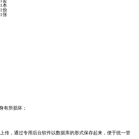
1套
1本
1份
1张
所损坏；
据上传，通过专用后台软件以数据库的形式保存起来，便于统一管