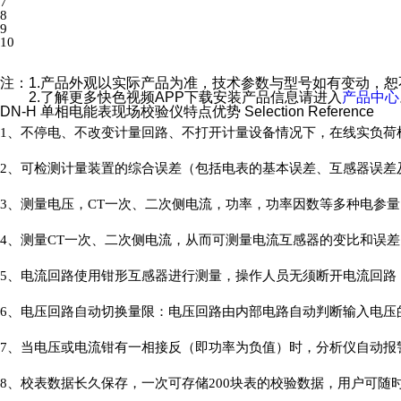
7
8
9
10
注：
1.产品外观以实际产品为准，技术参数与型号如有变动
2.了解更多快色视频APP下载安装产品信息请进入
产品中心
DN-H 单相电能表现场校验仪特点优势
Selection Reference
1、不停电、不改变计量回路、不打开计量设备情况下，在线实
2、可检测计量装置的综合误差（包括电表的基本误差、互感器误差及接
3、测量电压，CT一次、二次侧电流，功率，功率因数等多种
4、测量CT一次、二次侧电流，从而可测量电流互感器的变比和误差
5、电流回路使用钳形互感器进行测量，操作人员无须断开电流回
6、电压回路自动切换量限：电压回路由内部电路自动判断输入电压
7、当电压或电流钳有一相接反（即功率为负值）时，分析仪自动报警（
8、校表数据长久保存，一次可存储200块表的校验数据，用户可随