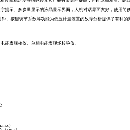
测量的精度和稳定度等指标较其它产品有显著的提高，再配以高精度、高线
提示、多参量显示的液晶显示界面，人机对话界面友好，使用简便
据存储、真时钟、按键调节系数等功能为低压计量装置的故障分析提供了有
、电能表现校仪、单相电能表现场校验仪。
;
.m.s）
A（r.m.s）