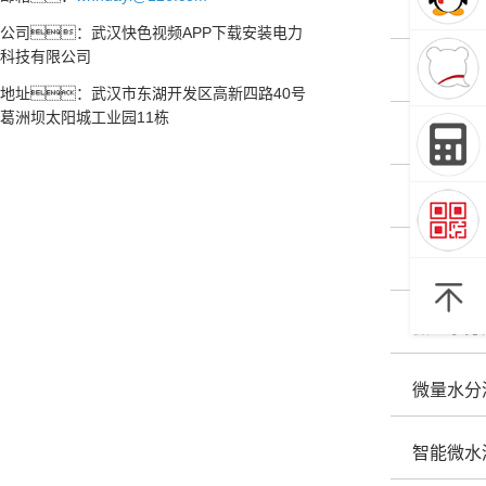
六氟化硫
公司：武汉快色视频APP下载安装电力
科技有限公司
SF6微
地址：武汉市东湖开发区高新四路40号
葛洲坝太阳城工业园11栋
微水仪是
微量水分
微量水分
微量水分
微量水分
智能微水